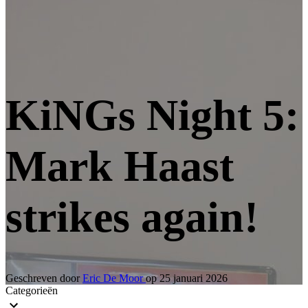
KiNGs Night 5:
Mark Haast
strikes again!
Geschreven door
Eric De Moor
op
25 januari 2026
Categorieën