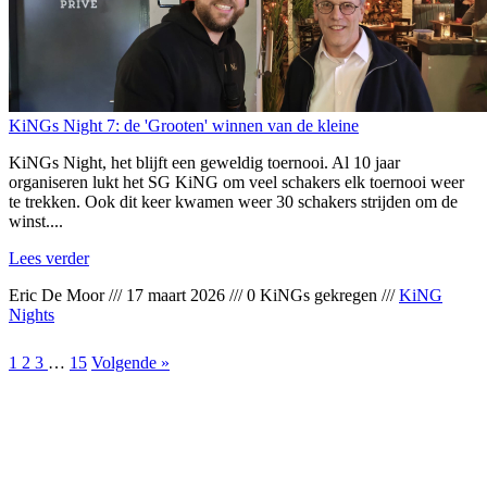
KiNGs Night 7: de 'Grooten' winnen van de kleine
KiNGs Night, het blijft een geweldig toernooi. Al 10 jaar
organiseren lukt het SG KiNG om veel schakers elk toernooi weer
te trekken. Ook dit keer kwamen weer 30 schakers strijden om de
winst....
Lees verder
Eric De Moor
///
17 maart 2026
///
0 KiNGs gekregen
///
KiNG
Nights
1
2
3
…
15
Volgende »