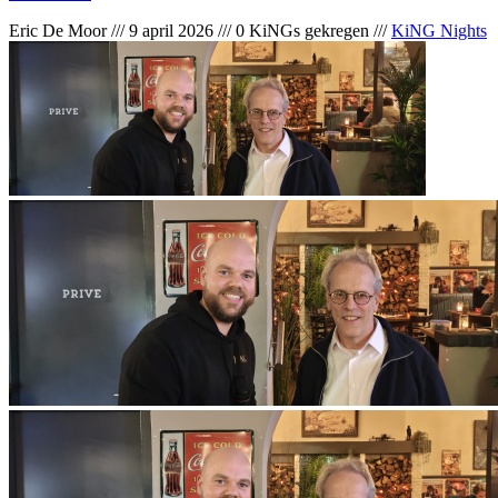
Eric De Moor
///
9 april 2026
///
0 KiNGs gekregen
///
KiNG Nights