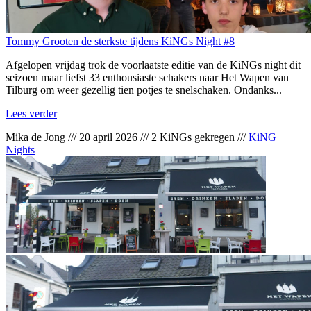
Tommy Grooten de sterkste tijdens KiNGs Night #8
Afgelopen vrijdag trok de voorlaatste editie van de KiNGs night dit
seizoen maar liefst 33 enthousiaste schakers naar Het Wapen van
Tilburg om weer gezellig tien potjes te snelschaken. Ondanks...
Lees verder
Mika de Jong
///
20 april 2026
///
2 KiNGs gekregen
///
KiNG
Nights