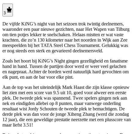
3
De vijfde KiNG’s night van het seizoen trok twintig deelnemers,
waaronder een paar nieuwe gezichten, naar Het Wapen van Tilburg
om tien potjes lekker te snelschaken. Helaas mistten er wat vaste
krachten, die zo’n 130 kilometer naar het noorden in Wijk aan Zee
meespeelden bij het TATA Steel Chess Tournament. Gelukkig was
er nog steeds een sterk en gevarieerd deelnemersveld.
Zoals het hoort bij KiNG’s Night gingen gezelligheid en fanatisme
hand in hand. Tussen de partijen door werd er weer veel gelachen
en nagepraat. Achter de borden werd natuurlijk hard gevochten om
elk punt, en aan de bar voor elke pint.
Aan de top was het uiteindelijk Mark Haast die zijn klasse opnieuw
liet zien met een score van 9.5 uit 10, goed voor alweer een eerste
plek. De tweede plek was spannend. Twee spelers gingen nek aan
nek en eindigden allebei op 8 punten, maar vanwege onderling
resultaat wist Jordy Schouten de tweede plek te bemachtigen. De
derde plek was dan voor de jonge Xiheng Zhang (werd die zondag
12 jaar), die een geweldige prestatie neerzette met een plusscore van
maar liefst 3.51!