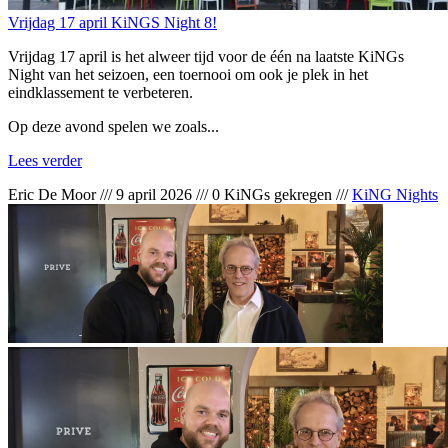
Eric De Moor
///
9 april 2026
///
0 KiNGs gekregen
///
KiNG Nights