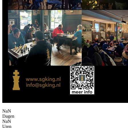
NaN
Dagen
NaN
Uren