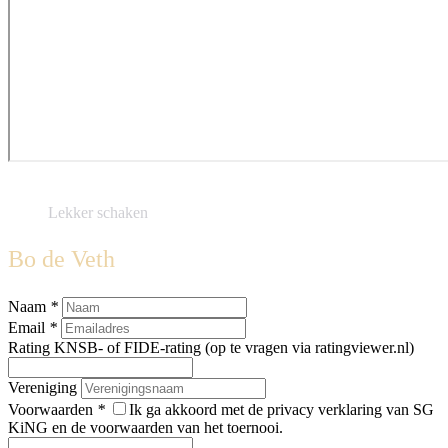
Lekker schaken
Bo de Veth
recaptcha::recaptcha.recaptcha_v3_error_message
De laatste artikelen in de
categorie KiNG Nights