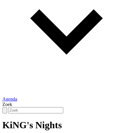
Agenda
Zoek
recaptcha::recaptcha.recaptcha_v3_error_message
KiNG's Nights