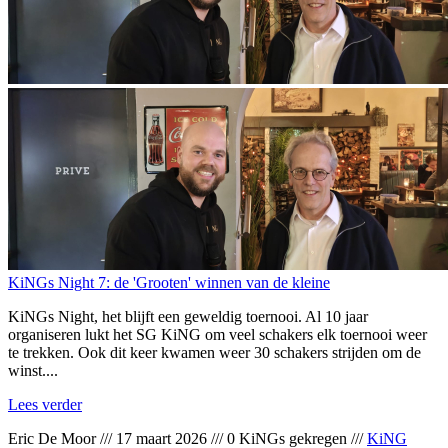
KiNGs Night 7: de 'Grooten' winnen van de kleine
KiNGs Night, het blijft een geweldig toernooi. Al 10 jaar
organiseren lukt het SG KiNG om veel schakers elk toernooi weer
te trekken. Ook dit keer kwamen weer 30 schakers strijden om de
winst....
Lees verder
Eric De Moor
///
17 maart 2026
///
0 KiNGs gekregen
///
KiNG
Nights
1
2
3
…
15
Volgende »