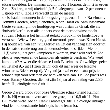
elkaar speelden. De winnaar zou in groep 1 komen, de nr. 2 in groep
2 etc. Zo kregen wij uiteindelijk 5 finalegroepen van 12 personen en
1 groep van 6. Zoals verwacht zaten de meeste
snelschaakkannonnen in de hoogste groep, zoals Luuk Baselmans,
Tommy Grooten, Jordy Schouten, Koen Haast en Sam Baselmans.
Grote verrassing in de hoofdgroep was Jurrian de Graaf, die als
‘huisschaker’ tussen alle toppers voor de toernooiwinst mocht
strijden. Helaas is het hem niet gelukt om ook in de finalegroep te
verrassen. Wie wel een erg goed toernooi speelde was Koen Haast.
Hij houdt wel van een ‘vluggertje’ en liet dat vandaag zien door tot
in de laatste ronde nog om de toernooiwinst te strijden. Met 9 uit
11(!) wist hij net geen kampioen te worden, maar wist wel de 2de
plek te veroveren en de kampioen als enige te verslaan. Wie werd
kampioen? Alweer die dekselse Luuk Baselmans. Geweldige speler
en liet met 9,5 uit 11 zien dat hij ook dit jaar weer de terechte
winnaar is. 3de keer op rij. Volgend jaar zal er een extra prijs te
winnen zijn voor iedereen die hem kan verslaan. De 3de plaats was
voor Tommy Grooten, die met zijn 13 jaar al een rating van 2236
heeft. Hij eindigde met 8 uit 11.
Groep 2 werd prooi voor onze Utrechtse schaakvriend Raimon
Bach. Hij won met overmacht deze groep met 10,5 uit 11. Pim
Blijlevens werd 2de en Frank Lambregts 3de. De overige uitslagen
vind je in onderstaande foto’s (als het te lezen is).