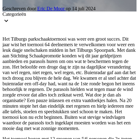
Geschreven door
Eric De Moor
op
14 juli 2024
Categorieën
recaptcha::recaptcha.recaptcha_v3_error_message
Het Tilburgs parkschaaktoernooi was weer een groot succes. Dit
jaar wist het toernooi 64 deelnemers te verwelkomen voor weer een
leuk dagje snelschaken midden in het Tilburgs Spoorpark. Met dank
aan Stichting Schaakpromotie konden wij dit jaar geldprijzen
aanbieden en parasols huren om ons wat te beschermen tegen de
zon. Het beloofde een droge dag te zijn na dagelijkse verandering
van wel regen, niet regen, wel regen, etc. Buienradar gaf aan dat het
toch droog zou blijven de hele dag. We kwamen er al snel achter dat
buienradar een off-day had, want na de 1ste ronde begon het ineens
behoorlijk te regenen. De parasols hielden wat tegen maar de wind
zorgde ervoor dat alles toch zeiknat werd. Wat doe je dan als
organisatie? Een pauze inlassen en extra vaatdoekjes halen. Na 20
minuten stopte het dan eindelijk met regenen en hielp iedereen mee
alle tafels, stoelen en speelstukken snel schoon te maken. Het
toernooi kon nu echt beginnen. Buiten wat stevige windvlagen
waardoor de parasols toch ingeklapt moesten worden was het een
mooie dag met wat zonnige momenten.
Het toernooi begon met 12 groepen van 5/6 personen die 2x tegen