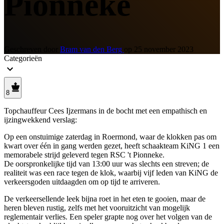
Pionneke
Geschreven door
Bram van den Berg
op
25 november 2023
Categorieën
8
Topchauffeur Cees Ijzermans in de bocht met een empathisch en
ijzingwekkend verslag:
Op een onstuimige zaterdag in Roermond, waar de klokken pas om
kwart over één in gang werden gezet, heeft schaakteam KiNG 1 een
memorabele strijd geleverd tegen RSC 't Pionneke.
De oorspronkelijke tijd van 13:00 uur was slechts een streven; de
realiteit was een race tegen de klok, waarbij vijf leden van KiNG de
verkeersgoden uitdaagden om op tijd te arriveren.
De verkeersellende leek bijna roet in het eten te gooien, maar de
heren bleven rustig, zelfs met het vooruitzicht van mogelijk
reglementair verlies. Een speler grapte nog over het volgen van de