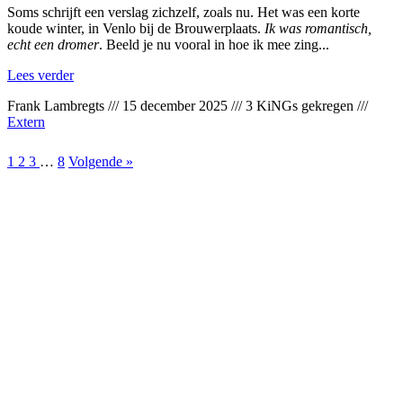
Soms schrijft een verslag zichzelf, zoals nu. Het was een korte
koude winter, in Venlo bij de Brouwerplaats.
Ik was romantisch,
echt een dromer
. Beeld je nu vooral in hoe ik mee zing...
Lees verder
Frank Lambregts
///
15 december 2025
///
3 KiNGs gekregen
///
Extern
1
2
3
…
8
Volgende »