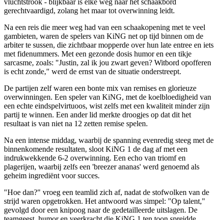
vluchtstrook - blijkbaar is elke weg naar het schaakbord
gerechtvaardigd, zolang het maar tot overwinning leidt.
Na een reis die meer weg had van een schaakopening met te veel
gambieten, waren de spelers van KiNG net op tijd binnen om de
arbiter te sussen, die zichtbaar mopperde over hun late entree en iets
met fidenummers. Met een gezonde dosis humor en een tikje
sarcasme, zoals: "Justin, zal ik jou zwart geven? Witbord opofferen
is echt zonde," werd de ernst van de situatie onderstreept.
De partijen zelf waren een bonte mix van remises en glorieuze
overwinningen. Een speler van KiNG, met de koelbloedigheid van
een echte eindspelvirtuoos, wist zelfs met een kwaliteit minder zijn
partij te winnen. Een ander lid merkte droogjes op dat dit het
resultaat is van niet na 12 zetten remise spelen.
Na een intense middag, waarbij de spanning evenredig steeg met de
binnenkomende resultaten, sloot KiNG 1 de dag af met een
indrukwekkende 6-2 overwinning. Een echo van triomf en
plagerijen, waarbij zelfs een 'breezer ananas' werd genoemd als
geheim ingrediënt voor succes.
"Hoe dan?" vroeg een teamlid zich af, nadat de stofwolken van de
strijd waren opgetrokken. Het antwoord was simpel: "Op talent,"
gevolgd door een knipoog naar de gedetailleerde uitslagen. De
teamgeest, humor en veerkracht die KiNG 1 ten toon spreidde,