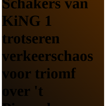
Schakers van
KiNG 1
trotseren
verkeerschaos
voor triomf
over 't