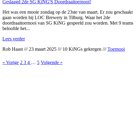
Geslaagd 2de SG KiNG'S Doordraaitoernooi!
Het was een mooie zondag op de 23ste van maart. Er zou geschaakt
gaan worden bij LOC Brewery in Tilburg. Waar het 2de
doordraaitoernooi van SG KiNG gespeeld zou worden. Met 9 teams
beloofde het...
Lees verder
Rob Haast
///
23 maart 2025
///
10 KiNGs gekregen
///
Toernooi
« Vorige
2
3
4
…
5
Volgende »