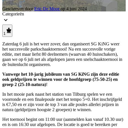
Geschreven door
Eric De Moor
op
4 juni 2024
Categorieën
1
Zaterdag 6 juli is het weer zover, dan organiseert SG KiNG weer
het succesvolle parkschaaktoernooi! Na een succesvolle vorige
editie, met maar liefst 80 deelnemers (waarvan 40 huisschakers),
gaan we op 6 juli net als afgelopen jaren een snelschaaktoernooi in
de buitenlucht organiseren.
Vanwege het 10-jarig jubileum van SG KiNG zijn deze editie
ook geldprijzen te winnen voor de hoofdgroep (75-50-25) en
groep 2 (25-10-natura)
!
In het mooie park naast het station van Tilburg spelen we een
voorronde en een finalepoule met het tempo 5+0. Het inschrijfgeld
is €7,50 en er zijn voor de top 3 van alle poules allerlei prijzen in
natura (geldprijzen hoogste 2 groepen) te winnen.
Het toernooi begint om 11:00 uur (aanmelden kan vanaf 10.30 uur)
en is om 16:30 uur afgelopen. De locatie is goed te bereiken per