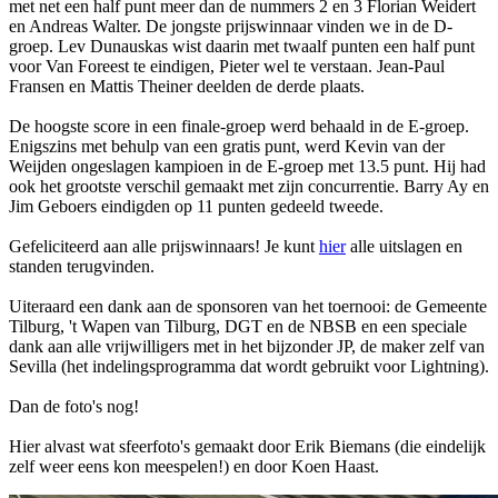
met net een half punt meer dan de nummers 2 en 3 Florian Weidert
en Andreas Walter. De jongste prijswinnaar vinden we in de D-
groep. Lev Dunauskas wist daarin met twaalf punten een half punt
voor Van Foreest te eindigen, Pieter wel te verstaan. Jean-Paul
Fransen en Mattis Theiner deelden de derde plaats.
De hoogste score in een finale-groep werd behaald in de E-groep.
Enigszins met behulp van een gratis punt, werd Kevin van der
Weijden ongeslagen kampioen in de E-groep met 13.5 punt. Hij had
ook het grootste verschil gemaakt met zijn concurrentie. Barry Ay en
Jim Geboers eindigden op 11 punten gedeeld tweede.
Gefeliciteerd aan alle prijswinnaars! Je kunt
hier
alle uitslagen en
standen terugvinden.
Uiteraard een dank aan de sponsoren van het toernooi: de Gemeente
Tilburg, 't Wapen van Tilburg, DGT en de NBSB en een speciale
dank aan alle vrijwilligers met in het bijzonder JP, de maker zelf van
Sevilla (het indelingsprogramma dat wordt gebruikt voor Lightning).
Dan de foto's nog!
Hier alvast wat sfeerfoto's gemaakt door Erik Biemans (die eindelijk
zelf weer eens kon meespelen!) en door Koen Haast.