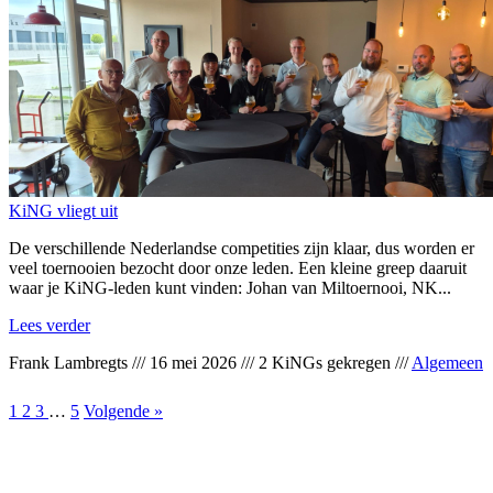
KiNG vliegt uit
De verschillende Nederlandse competities zijn klaar, dus worden er
veel toernooien bezocht door onze leden. Een kleine greep daaruit
waar je KiNG-leden kunt vinden: Johan van Miltoernooi, NK...
Lees verder
Frank Lambregts
///
16 mei 2026
///
2 KiNGs gekregen
///
Algemeen
1
2
3
…
5
Volgende »