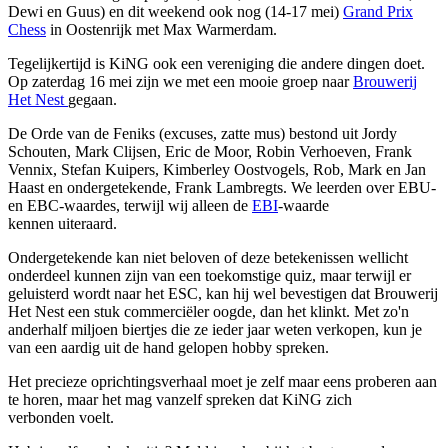
Dewi en Guus) en dit weekend ook nog (14-17 mei)
Grand Prix
Chess
in Oostenrijk met Max Warmerdam.
Tegelijkertijd is KiNG ook een vereniging die andere dingen doet.
Op zaterdag 16 mei zijn we met een mooie groep naar
Brouwerij
Het Nest
gegaan.
De Orde van de Feniks (excuses, zatte mus) bestond uit Jordy
Schouten, Mark Clijsen, Eric de Moor, Robin Verhoeven, Frank
Vennix, Stefan Kuipers, Kimberley Oostvogels, Rob, Mark en Jan
Haast en ondergetekende, Frank Lambregts. We leerden over EBU-
en EBC-waardes, terwijl wij alleen de
EBI
-waarde
kennen uiteraard.
Ondergetekende kan niet beloven of deze betekenissen wellicht
onderdeel kunnen zijn van een toekomstige quiz, maar terwijl er
geluisterd wordt naar het ESC, kan hij wel bevestigen dat Brouwerij
Het Nest een stuk commerciëler oogde, dan het klinkt. Met zo'n
anderhalf miljoen biertjes die ze ieder jaar weten verkopen, kun je
van een aardig uit de hand gelopen hobby spreken.
Het precieze oprichtingsverhaal moet je zelf maar eens proberen aan
te horen, maar het mag vanzelf spreken dat KiNG zich
verbonden voelt.