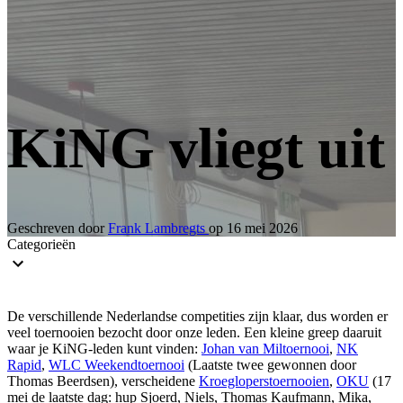
KiNG vliegt uit
Geschreven door
Frank Lambregts
op
16 mei 2026
Categorieën
recaptcha::recaptcha.recaptcha_v3_error_message
De verschillende Nederlandse competities zijn klaar, dus worden er
veel toernooien bezocht door onze leden. Een kleine greep daaruit
waar je KiNG-leden kunt vinden:
Johan van Miltoernooi
,
NK
Rapid
,
WLC Weekendtoernooi
(Laatste twee gewonnen door
Thomas Beerdsen), verscheidene
Kroegloperstoernooien
,
OKU
(17
mei de laatste dag: hup Sjoerd, Niels, Thomas Kaufmann, Mika,