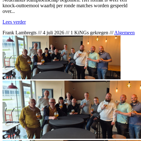
knock-outtoernooi waarbij per ronde matches worden gespeeld
over...
Lees verder
Frank Lambregts
///
4 juli 2026
///
1 KiNGs gekregen
///
Algemeen