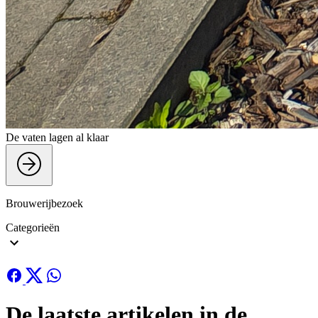
De vaten lagen al klaar
Brouwerijbezoek
Categorieën
recaptcha::recaptcha.recaptcha_v3_error_message
De laatste artikelen in de