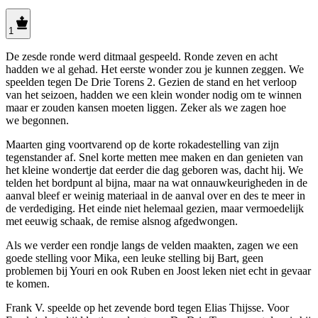
1
De zesde ronde werd ditmaal gespeeld. Ronde zeven en acht
hadden we al gehad. Het eerste wonder zou je kunnen zeggen. We
speelden tegen De Drie Torens 2. Gezien de stand en het verloop
van het seizoen, hadden we een klein wonder nodig om te winnen
maar er zouden kansen moeten liggen. Zeker als we zagen hoe
we begonnen.
Maarten ging voortvarend op de korte rokadestelling van zijn
tegenstander af. Snel korte metten mee maken en dan genieten van
het kleine wondertje dat eerder die dag geboren was, dacht hij. We
telden het bordpunt al bijna, maar na wat onnauwkeurigheden in de
aanval bleef er weinig materiaal in de aanval over en des te meer in
de verdediging. Het einde niet helemaal gezien, maar vermoedelijk
met eeuwig schaak, de remise alsnog afgedwongen.
Als we verder een rondje langs de velden maakten, zagen we een
goede stelling voor Mika, een leuke stelling bij Bart, geen
problemen bij Youri en ook Ruben en Joost leken niet echt in gevaar
te komen.
Frank V. speelde op het zevende bord tegen Elias Thijsse. Voor