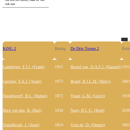
ook mat.
-
-
KiNG 2
Rating
De Drie Torens 2
Rati
Lambregts, F.J.J. (Frank)
1952
Boxtel van, D.A.F.J. (Danniel)
1952
Gerritse, Y.A.J. (Youri)
1973
Brand, B.J.L.M. (Berry)
1863
Hooghwerff, R.L. (Ruben)
1872
Visser, G.M. (Gerrit)
1910
Berg van den, B. (Bart)
1834
Nagy, R.L.G. (Roel)
2039
Stapelbroek, J. (Joost)
1814
Vroe de, D. (Dennis)
1861