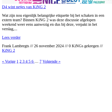
D4 wint netjes van KiNG 2
Wat zijn nou eigenlijk belangrijke etiquette bij het schaken in een
extern team? Binnen KiNG 2 was deze discussie afgelopen
weekend weer eens aanwezig en dus bij deze, verpakt in het
verslag,...
Lees verder
Frank Lambregts
///
26 november 2024
///
0 KiNGs gekregen
///
KiNG 2
« Vorige
1
2
3
4
5
6
…
7
Volgende »