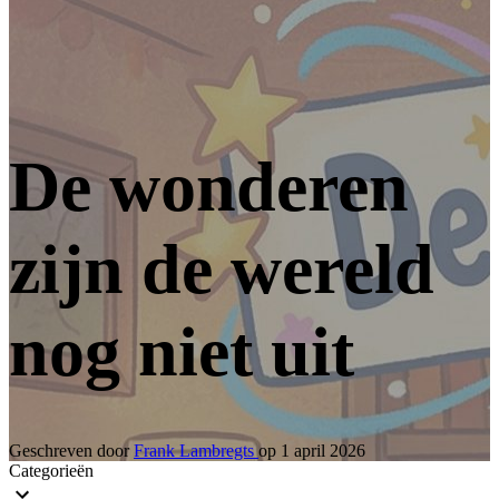
De wonderen
zijn de wereld
nog niet uit
Geschreven door
Frank Lambregts
op
1 april 2026
Categorieën