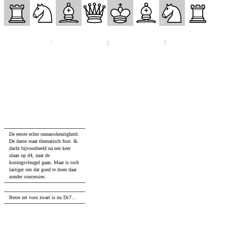
1
A
B
C
D
E
F
G
H
1.
d4
Nf6
2.
Nf3
e6
3.
e3
c5
4.
Bd3
Nc6
5.
b3
Be7
6.
Bb2
d6
7.
Nbd2
O-O
8.
c4
Qa5
De eerste echte onnauwkeurigheid.
De dame staat thematisch fout. Ik
dacht bijvoorbeeld na een keer
slaan op d4, naar de
koningsvleugel gaan. Maar is toch
lastiger om dat goed te doen daar
zonder concessies.
9.
O-O
...
Beste zet voor zwart is nu Dc7...
9.
...
Bd7
10.
a3
Rad8
11.
Qe2
Rfe8