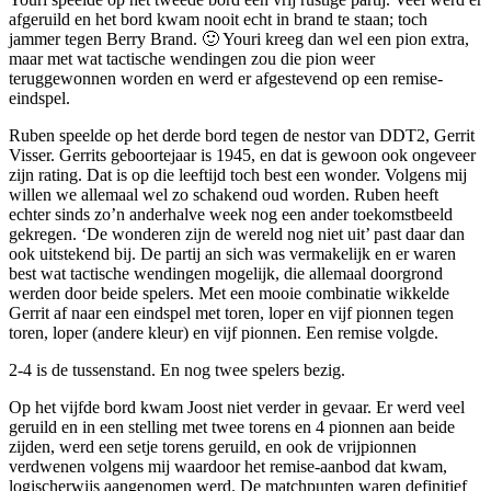
afgeruild en het bord kwam nooit echt in brand te staan; toch
jammer tegen Berry Brand. 🙂 Youri kreeg dan wel een pion extra,
maar met wat tactische wendingen zou die pion weer
teruggewonnen worden en werd er afgestevend op een remise-
eindspel.
Ruben speelde op het derde bord tegen de nestor van DDT2, Gerrit
Visser. Gerrits geboortejaar is 1945, en dat is gewoon ook ongeveer
zijn rating. Dat is op die leeftijd toch best een wonder. Volgens mij
willen we allemaal wel zo schakend oud worden. Ruben heeft
echter sinds zo’n anderhalve week nog een ander toekomstbeeld
gekregen. ‘De wonderen zijn de wereld nog niet uit’ past daar dan
ook uitstekend bij. De partij an sich was vermakelijk en er waren
best wat tactische wendingen mogelijk, die allemaal doorgrond
werden door beide spelers. Met een mooie combinatie wikkelde
Gerrit af naar een eindspel met toren, loper en vijf pionnen tegen
toren, loper (andere kleur) en vijf pionnen. Een remise volgde.
2-4 is de tussenstand. En nog twee spelers bezig.
Op het vijfde bord kwam Joost niet verder in gevaar. Er werd veel
geruild en in een stelling met twee torens en 4 pionnen aan beide
zijden, werd een setje torens geruild, en ook de vrijpionnen
verdwenen volgens mij waardoor het remise-aanbod dat kwam,
logischerwijs aangenomen werd. De matchpunten waren definitief