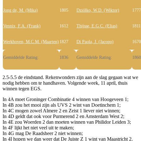
Jong de, M. (Mika)
1805
Dziólko, W.D. (Wiktor)
1777
Vennix, F.A. (Frank)
1612
Thijsse, E.G.C. (Elias)
1811
Werkhoven, M.C.M. (Maarten)
1827
Di Paola, J. (Jacopo)
1670
Gemiddelde Rating:
1836
Gemiddelde Rating:
1860
2.5-5.5 de eindstand. Rekenwonders zijn aan de slag gegaan wat we
nodig hebben om te handhaven. Volgende week, 11 april, thuis
winnen tegen EGS.
In 4A moet Groninger Combinatie 4 winnen van Hoogeveen 1;
In 4B zou het mooi zijn als UVS 2 wint van Doetinchem 1;
In 4C mogen zowel Almere 2 en Zeist 1 liever niet winnen;
In 4D geldt dat ook voor Purmerend 2 en Amsterdam West 2;
In 4E zou Woerden 2 dan moeten winnen van Philidor Leiden 3;
In 4F lijkt het niet veel uit te maken;
In 4G mag De Raadsheer 2 niet winnen;
In 4I hopen we dan weer dat De Juiste Z 1 wint van Maastricht 2.