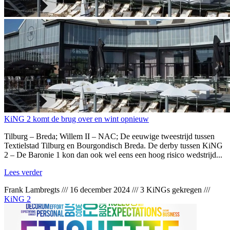
KiNG 2 komt de brug over en wint opnieuw
Tilburg – Breda; Willem II – NAC; De eeuwige tweestrijd tussen
Textielstad Tilburg en Bourgondisch Breda. De derby tussen KiNG
2 – De Baronie 1 kon dan ook wel eens een hoog risico wedstrijd...
Lees verder
Frank Lambregts
///
16 december 2024
///
3 KiNGs gekregen
///
KiNG 2