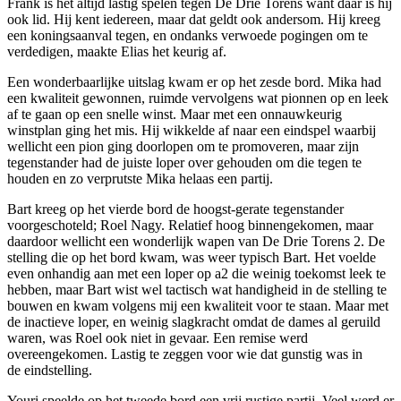
Frank is het altijd lastig spelen tegen De Drie Torens want daar is hij
ook lid. Hij kent iedereen, maar dat geldt ook andersom. Hij kreeg
een koningsaanval tegen, en ondanks verwoede pogingen om te
verdedigen, maakte Elias het keurig af.
Een wonderbaarlijke uitslag kwam er op het zesde bord. Mika had
een kwaliteit gewonnen, ruimde vervolgens wat pionnen op en leek
af te gaan op een snelle winst. Maar met een onnauwkeurig
winstplan ging het mis. Hij wikkelde af naar een eindspel waarbij
wellicht een pion ging doorlopen om te promoveren, maar zijn
tegenstander had de juiste loper over gehouden om die tegen te
houden en zo verprutste Mika helaas een partij.
Bart kreeg op het vierde bord de hoogst-gerate tegenstander
voorgeschoteld; Roel Nagy. Relatief hoog binnengekomen, maar
daardoor wellicht een wonderlijk wapen van De Drie Torens 2. De
stelling die op het bord kwam, was weer typisch Bart. Het voelde
even onhandig aan met een loper op a2 die weinig toekomst leek te
hebben, maar Bart wist wel tactisch wat handigheid in de stelling te
bouwen en kwam volgens mij een kwaliteit voor te staan. Maar met
de inactieve loper, en weinig slagkracht omdat de dames al geruild
waren, was Roel ook niet in gevaar. Een remise werd
overeengekomen. Lastig te zeggen voor wie dat gunstig was in
de eindstelling.
Youri speelde op het tweede bord een vrij rustige partij. Veel werd er