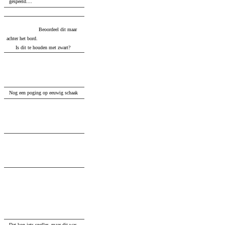
gespeeld....
36.
...
Rxg7
36
...
Rc1+
37
.
Kh2
Rxg7
38
.
Qe6+
Beoordeel dit maar
Kh7
39
.
Qxb3
achter het bord.
Be4
40
.
f3
Bf5
41
.
Is dit te houden met zwart?
g4
37.
Qxc8+
Kh7
38.
d7
b2
39.
d8=Q
b1=Q+
40.
Kh2
...
Nog een poging op eeuwig schaak
40.
...
Rxg2+
41.
Kxg2
Qf1+
42.
Kg3
Qg1+
43.
Kf3
Qd1+
43
...
Qh1+
44
.
Ke3
Qe4+
45
.
Kd2
Qe2+
46
.
Kc3
Qc2+
47
.
Kd4
Qxf2+
48
.
Kxd3
Qg3+
49
.
Kc2
Qg2+
50
.
Qd2
Qg6+
51
.
Qd3
44.
Kf4
Qd2+
45.
Kg3
Qd1
46.
Qcd7+
Kh6
47.
Qh8+
Kg6
48.
Qf6+
Kh5
49.
Qg5#
Dat kon iets sneller, maar dit was