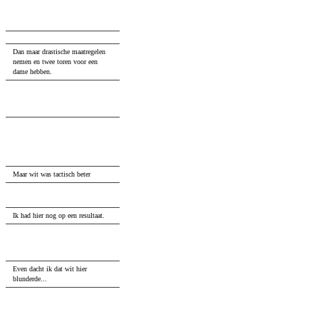
16
...
dxc5
17
.
Bxf6
gxf6
18
.
Nh4
(
18
.
e4
fxe4
19
.
Bxe4
f5
20
.
Bxc6
Bxc6
21
.
Ne5
Be4
22
.
f3
)
Ne5
17.
b4
Nxb4
Dan maar drastische maatregelen
nemen en twee toren voor een
dame hebben.
17
...
Qc7
18
.
cxd6
(
18
.
Qxb2
dxc5
19
.
b5
)
Qxd6
19
.
c5
Qd5
20
.
Bc4
Qe4
21
.
Qxb2
(
21
.
Bd3
)
18.
axb4
Qxa1
19.
Rxa1
Bxa1
20.
cxd6
Bc3
21.
c5
Bxb4
Maar wit was tactisch beter
22.
Bxf5
Bb5
23.
Qb2
Bxc5
Ik had hier nog op een resultaat.
24.
Bxh7+
Kxh7
25.
Qc2+
Kg8
26.
Qxc5
...
Even dacht ik dat wit hier
blunderde...
26.
...
Rc8
27.
Qa3
Red8
28.
h4
Rd7