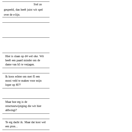
Stel zo
11
...
cxd4
12
.
exd4
Qh5
gespeeld, dan heeft juist wit spel
over de e-lijn.
12.
Rfe1
...
12
.
b4
cxb4
13
.
axb4
Qxb4
(
13
...
Qc7
14
.
b5
Nb4
15
.
Rxa7
)
14
.
Rfb1
Qb6
15
.
d5
Nb8
16
.
Bxf6
12.
...
a6
13.
Ne4
Nxe4
14.
Bxe4
...
Hier is slaan op d4 wel oke. Wit
heeft een paard minder om de
dame van h5 te verjagen.
14.
...
f5
Ik koos echter om met f5 een
mooi veld te maken voor mijn
loper op f6??
15.
Bd3
Bf6
16.
dxc5
...
Maar hoe erg is de
structuurwijziging die wit hier
afdwingt?
16.
...
Bxb2
Te erg dacht ik. Maar dat kost wel
een pion...