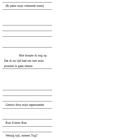
(Ik pakte mijn verkeerde toren)
28
...
Rc6
29
.
Qb4
Rcxd6
30
.
Ng5
Rd1+
31
.
Kh2
R8d6
32
.
Qe4
Bc6
33
.
Qg6
29.
e4
...
29
.
Ne5
Rdd8
30
.
d7
Bxd7
31
.
Qe7
29.
...
Rc6
30.
e5
...
30
.
Ne5
Rdxd6
31
.
Nxc6
Rd1+
32
.
Hier hoopte ik nog op.
Kh2
Bxc6
Dat ik nu tijd had om met mijn
pionnen te gaan rennen
30.
...
Bc4
31.
Ng5
b5
32.
Qf3
Rc8
33.
Qh5
...
33
.
Qe4
33.
...
Bd3
Gemist door mijn tegenstander
34.
Nxe6
b4
35.
Qg4
b3
Run Forrest Run
36.
Nxg7
...
Weinig tijd, meteen Txg7