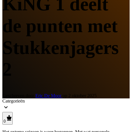
KiNG 1 deelt
de punten met
Stukkenjagers
2
Geschreven door
Eric De Moor
op
2 oktober 2025
Categorieën
0
Het externe seizoen is weer begonnen. Met wat personele