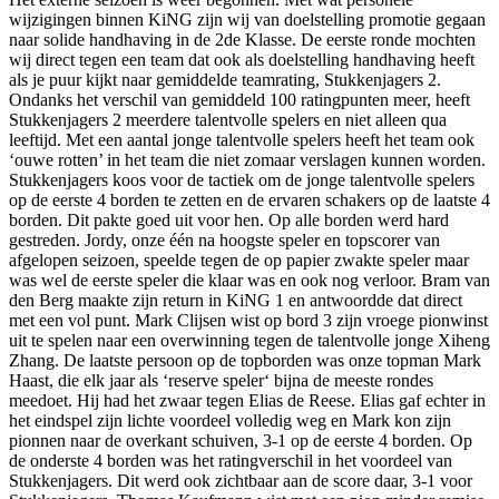
wijzigingen binnen KiNG zijn wij van doelstelling promotie gegaan
naar solide handhaving in de 2de Klasse. De eerste ronde mochten
wij direct tegen een team dat ook als doelstelling handhaving heeft
als je puur kijkt naar gemiddelde teamrating, Stukkenjagers 2.
Ondanks het verschil van gemiddeld 100 ratingpunten meer, heeft
Stukkenjagers 2 meerdere talentvolle spelers en niet alleen qua
leeftijd. Met een aantal jonge talentvolle spelers heeft het team ook
‘ouwe rotten’ in het team die niet zomaar verslagen kunnen worden.
Stukkenjagers koos voor de tactiek om de jonge talentvolle spelers
op de eerste 4 borden te zetten en de ervaren schakers op de laatste 4
borden. Dit pakte goed uit voor hen. Op alle borden werd hard
gestreden. Jordy, onze één na hoogste speler en topscorer van
afgelopen seizoen, speelde tegen de op papier zwakte speler maar
was wel de eerste speler die klaar was en ook nog verloor. Bram van
den Berg maakte zijn return in KiNG 1 en antwoordde dat direct
met een vol punt. Mark Clijsen wist op bord 3 zijn vroege pionwinst
uit te spelen naar een overwinning tegen de talentvolle jonge Xiheng
Zhang. De laatste persoon op de topborden was onze topman Mark
Haast, die elk jaar als ‘reserve speler‘ bijna de meeste rondes
meedoet. Hij had het zwaar tegen Elias de Reese. Elias gaf echter in
het eindspel zijn lichte voordeel volledig weg en Mark kon zijn
pionnen naar de overkant schuiven, 3-1 op de eerste 4 borden. Op
de onderste 4 borden was het ratingverschil in het voordeel van
Stukkenjagers. Dit werd ook zichtbaar aan de score daar, 3-1 voor