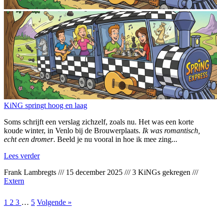
KiNG springt hoog en laag
Soms schrijft een verslag zichzelf, zoals nu. Het was een korte
koude winter, in Venlo bij de Brouwerplaats.
Ik was romantisch,
echt een dromer
. Beeld je nu vooral in hoe ik mee zing...
Lees verder
Frank Lambregts
///
15 december 2025
///
3 KiNGs gekregen
///
Extern
1
2
3
…
5
Volgende »