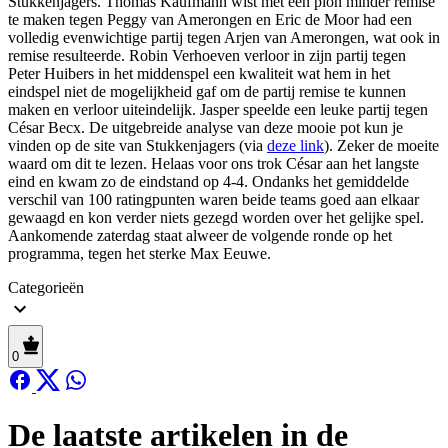
Stukkenjagers. Thomas Kaufmann wist met een pion minder remise
te maken tegen Peggy van Amerongen en Eric de Moor had een
volledig evenwichtige partij tegen Arjen van Amerongen, wat ook in
remise resulteerde. Robin Verhoeven verloor in zijn partij tegen
Peter Huibers in het middenspel een kwaliteit wat hem in het
eindspel niet de mogelijkheid gaf om de partij remise te kunnen
maken en verloor uiteindelijk. Jasper speelde een leuke partij tegen
César Becx. De uitgebreide analyse van deze mooie pot kun je
vinden op de site van Stukkenjagers (via
deze link
). Zeker de moeite
waard om dit te lezen. Helaas voor ons trok César aan het langste
eind en kwam zo de eindstand op 4-4. Ondanks het gemiddelde
verschil van 100 ratingpunten waren beide teams goed aan elkaar
gewaagd en kon verder niets gezegd worden over het gelijke spel.
Aankomende zaterdag staat alweer de volgende ronde op het
programma, tegen het sterke Max Eeuwe.
Categorieën
0
De laatste artikelen in de