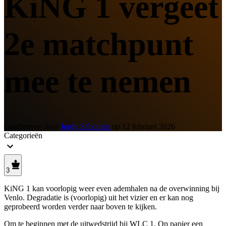
KiNG 1 vergeet
2e matchpunt
mee te nemen
Geschreven door
Jordy Schouten
op
12 februari 2026
Categorieën
3
KiNG 1 kan voorlopig weer even ademhalen na de overwinning bij
Venlo. Degradatie is (voorlopig) uit het vizier en er kan nog
geprobeerd worden verder naar boven te kijken.
Om te beginnen met de uitwedstrijd bij WLC 1. Op papier een