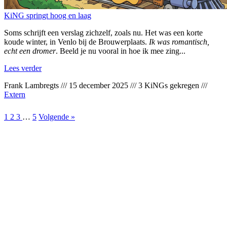
KiNG springt hoog en laag
Soms schrijft een verslag zichzelf, zoals nu. Het was een korte
koude winter, in Venlo bij de Brouwerplaats.
Ik was romantisch,
echt een dromer
. Beeld je nu vooral in hoe ik mee zing...
Lees verder
Frank Lambregts
///
15 december 2025
///
3 KiNGs gekregen
///
Extern
1
2
3
…
5
Volgende »