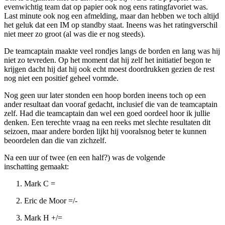
evenwichtig team dat op papier ook nog eens ratingfavoriet was.
Last minute ook nog een afmelding, maar dan hebben we toch altijd
het geluk dat een IM op standby staat. Ineens was het ratingverschil
niet meer zo groot (al was die er nog steeds).
De teamcaptain maakte veel rondjes langs de borden en lang was hij
niet zo tevreden. Op het moment dat hij zelf het initiatief begon te
krijgen dacht hij dat hij ook echt moest doordrukken gezien de rest
nog niet een positief geheel vormde.
Nog geen uur later stonden een hoop borden ineens toch op een
ander resultaat dan vooraf gedacht, inclusief die van de teamcaptain
zelf. Had die teamcaptain dan wel een goed oordeel hoor ik jullie
denken. Een terechte vraag na een reeks met slechte resultaten dit
seizoen, maar andere borden lijkt hij vooralsnog beter te kunnen
beoordelen dan die van zichzelf.
Na een uur of twee (en een half?) was de volgende
inschatting gemaakt:
Mark C =
Eric de Moor =/-
Mark H +/=