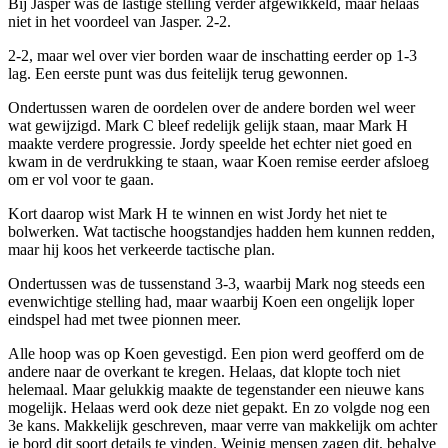
Bij Jasper was de lastige stelling verder afgewikkeld, maar helaas
niet in het voordeel van Jasper. 2-2.
2-2, maar wel over vier borden waar de inschatting eerder op 1-3
lag. Een eerste punt was dus feitelijk terug gewonnen.
Ondertussen waren de oordelen over de andere borden wel weer
wat gewijzigd. Mark C bleef redelijk gelijk staan, maar Mark H
maakte verdere progressie. Jordy speelde het echter niet goed en
kwam in de verdrukking te staan, waar Koen remise eerder afsloeg
om er vol voor te gaan.
Kort daarop wist Mark H te winnen en wist Jordy het niet te
bolwerken. Wat tactische hoogstandjes hadden hem kunnen redden,
maar hij koos het verkeerde tactische plan.
Ondertussen was de tussenstand 3-3, waarbij Mark nog steeds een
evenwichtige stelling had, maar waarbij Koen een ongelijk loper
eindspel had met twee pionnen meer.
Alle hoop was op Koen gevestigd. Een pion werd geofferd om de
andere naar de overkant te kregen. Helaas, dat klopte toch niet
helemaal. Maar gelukkig maakte de tegenstander een nieuwe kans
mogelijk. Helaas werd ook deze niet gepakt. En zo volgde nog een
3e kans. Makkelijk geschreven, maar verre van makkelijk om achter
je bord dit soort details te vinden. Weinig mensen zagen dit, behalve