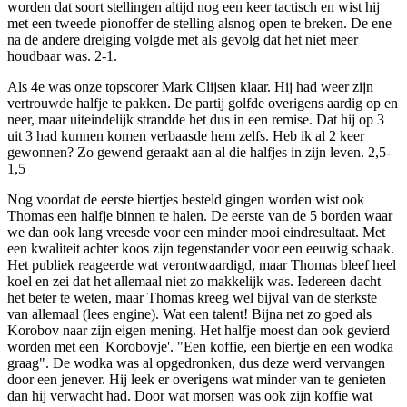
worden dat soort stellingen altijd nog een keer tactisch en wist hij
met een tweede pionoffer de stelling alsnog open te breken. De ene
na de andere dreiging volgde met als gevolg dat het niet meer
houdbaar was. 2-1.
Als 4e was onze topscorer Mark Clijsen klaar. Hij had weer zijn
vertrouwde halfje te pakken. De partij golfde overigens aardig op en
neer, maar uiteindelijk strandde het dus in een remise. Dat hij op 3
uit 3 had kunnen komen verbaasde hem zelfs. Heb ik al 2 keer
gewonnen? Zo gewend geraakt aan al die halfjes in zijn leven. 2,5-
1,5
Nog voordat de eerste biertjes besteld gingen worden wist ook
Thomas een halfje binnen te halen. De eerste van de 5 borden waar
we dan ook lang vreesde voor een minder mooi eindresultaat. Met
een kwaliteit achter koos zijn tegenstander voor een eeuwig schaak.
Het publiek reageerde wat verontwaardigd, maar Thomas bleef heel
koel en zei dat het allemaal niet zo makkelijk was. Iedereen dacht
het beter te weten, maar Thomas kreeg wel bijval van de sterkste
van allemaal (lees engine). Wat een talent! Bijna net zo goed als
Korobov naar zijn eigen mening. Het halfje moest dan ook gevierd
worden met een 'Korobovje'. "Een koffie, een biertje en een wodka
graag". De wodka was al opgedronken, dus deze werd vervangen
door een jenever. Hij leek er overigens wat minder van te genieten
dan hij verwacht had. Door wat morsen was ook zijn koffie wat