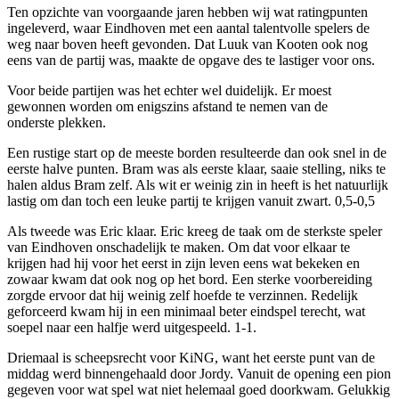
Ten opzichte van voorgaande jaren hebben wij wat ratingpunten
ingeleverd, waar Eindhoven met een aantal talentvolle spelers de
weg naar boven heeft gevonden. Dat Luuk van Kooten ook nog
eens van de partij was, maakte de opgave des te lastiger voor ons.
Voor beide partijen was het echter wel duidelijk. Er moest
gewonnen worden om enigszins afstand te nemen van de
onderste plekken.
Een rustige start op de meeste borden resulteerde dan ook snel in de
eerste halve punten. Bram was als eerste klaar, saaie stelling, niks te
halen aldus Bram zelf. Als wit er weinig zin in heeft is het natuurlijk
lastig om dan toch een leuke partij te krijgen vanuit zwart. 0,5-0,5
Als tweede was Eric klaar. Eric kreeg de taak om de sterkste speler
van Eindhoven onschadelijk te maken. Om dat voor elkaar te
krijgen had hij voor het eerst in zijn leven eens wat bekeken en
zowaar kwam dat ook nog op het bord. Een sterke voorbereiding
zorgde ervoor dat hij weinig zelf hoefde te verzinnen. Redelijk
geforceerd kwam hij in een minimaal beter eindspel terecht, wat
soepel naar een halfje werd uitgespeeld. 1-1.
Driemaal is scheepsrecht voor KiNG, want het eerste punt van de
middag werd binnengehaald door Jordy. Vanuit de opening een pion
gegeven voor wat spel wat niet helemaal goed doorkwam. Gelukkig