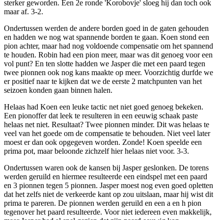
sterker geworden. Een 2e ronde 'Korobovje' sloeg hij dan toch ook
maar af. 3-2.
Ondertussen werden de andere borden goed in de gaten gehouden
en hadden we nog wat spannende borden te gaan. Koen stond een
pion achter, maar had nog voldoende compensatie om het spannend
te houden. Robin had een pion meer, maar was dit genoeg voor een
vol punt? En ten slotte hadden we Jasper die met een paard tegen
twee pionnen ook nog kans maakte op meer. Voorzichtig durfde we
er positief naar te kijken dat we de eerste 2 matchpunten van het
seizoen konden gaan binnen halen.
Helaas had Koen een leuke tactic net niet goed genoeg bekeken.
Een pionoffer dat leek te resulteren in een eeuwig schaak paste
helaas net niet. Resultaat? Twee pionnen minder. Dit was helaas te
veel van het goede om de compensatie te behouden. Niet veel later
moest er dan ook opgegeven worden. Zonde! Koen speelde een
prima pot, maar beloonde zichzelf hier helaas niet voor. 3-3.
Ondertussen waren ook de kansen bij Jasper geslonken. De torens
werden geruild en hiermee resulteerde een eindspel met een paard
en 3 pionnen tegen 5 pionnen. Jasper moest nog even goed opletten
dat het zelfs niet de verkeerde kant op zou uitslaan, maar hij wist dit
prima te pareren. De pionnen werden geruild en een a en h pion
tegenover het paard resulteerde. Voor niet iedereen even makkelijk,