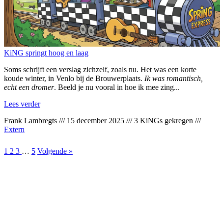
KiNG springt hoog en laag
Soms schrijft een verslag zichzelf, zoals nu. Het was een korte
koude winter, in Venlo bij de Brouwerplaats.
Ik was romantisch,
echt een dromer
. Beeld je nu vooral in hoe ik mee zing...
Lees verder
Frank Lambregts
///
15 december 2025
///
3 KiNGs gekregen
///
Extern
1
2
3
…
5
Volgende »