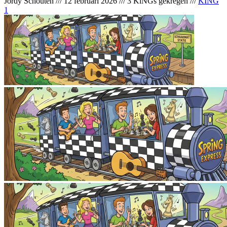
Jordy Schouten
///
12 februari 2026
///
3 KiNGs gekregen
///
KING
1