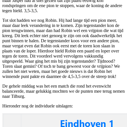
maar Jasper had al snel gezien dat zijn paard eeuwig kon
rondspringen om de ene pion te stoppen, waar de koning de andere
tegen hield. 3,5-3,5.
Tot slot hadden we nog Robin. Hij had lange tijd een pion meer,
maar daar leek verandering in te komen. Zijn tegenstander kon de
pion terugwinnen, maar dan had Robin wel een vrijpion die wat tijd
kreeg. Dit leek echter niet genoeg te zijn om ook daadwerkelijk het
punt binnen te halen. De tegenstander koos voor een andere pion,
maar vergat even dat Robin ook eerst met de toren kon slaan in
plaats van de loper. Hierdoor hield Robin een paard en loper over
tegen de toren. Dit voordeel werd vervolgens vakkundig
uitgespeeld. Waar ging het mis bij zijn tegenstander? Tijdnood?
Toren slaat gemist? Of toch te bang geweest voor de vrijpion? We
zullen het niet weten, maar het goede nieuws is dat Robin het
winnende punt pakte en daarmee de 4,5-3,5 over de streep trok!
De gehele middag was het een match die rond het evenwicht
balanceerde, maar gelukkig mochten we de punten mee terug nemen
naar Tilburg.
Hieronder nog de individuele uitslagen: