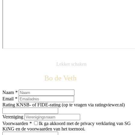
Lekker schaken
Bo de Veth
Naam
*
Email
*
Rating
KNSB- of FIDE-rating (op te vragen via ratingviewer.nl)
Vereniging
Voorwaarden
*
Ik ga akkoord met de privacy verklaring van SG
KiNG en de voorwaarden van het toernooi.