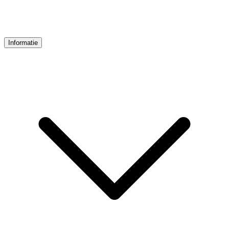
Informatie