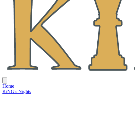
Home
KiNG's Nights