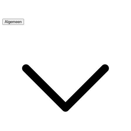
Algemeen