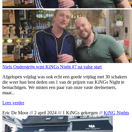
Niels Ondersteijn wint KiNGs Night #7 na valse start
Afgelopen vrijdag was ook echt een goede vrijdag met 30 schakers
die weer hun best deden om 1 van de prijzen van KiNGs Night te
bemachtigen. We misten een paar van onze vaste deelnemers,
maar...
Lees verder
Eric De Moor
///
2 april 2024
///
1 KiNGs gekregen
///
KiNG Nights