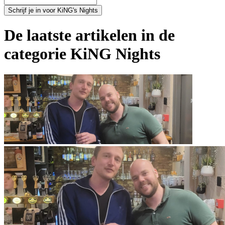
Schrijf je in voor KiNG's Nights
De laatste artikelen in de
categorie KiNG Nights