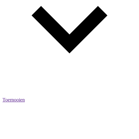
Toernooien