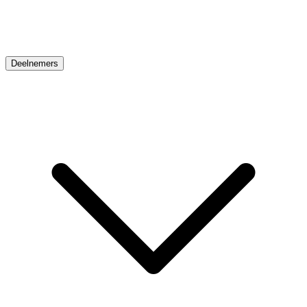
Deelnemers