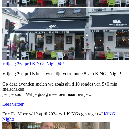
Vrijdag 26 april KiNGs Night #8!
Vrijdag 26 april is het alweer tijd voor ronde 8 van KiNGs Night!
Op deze avonden spelen we zoals altijd 10 rondes van 5+0 min
snelschaken
per persoon. Wil je graag meedoen maar ben je...
Lees verder
Eric De Moor
///
12 april 2024
///
1 KiNGs gekregen
///
KiNG
Nights