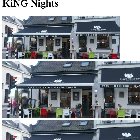
KiNG Nights