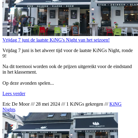
Vrijdag 7 juni de laatste KiNG's Night van het seizoen!
Vrijdag 7 juni is het alweer tijd voor de laatste KiNGs Night, ronde
9!
Na dit toernooi worden ook de prijzen uitgereikt voor de eindstand
in het klassement.
Op deze avonden spelen...
Lees verder
Eric De Moor
///
28 mei 2024
///
1 KiNGs gekregen
///
KiNG
Nights