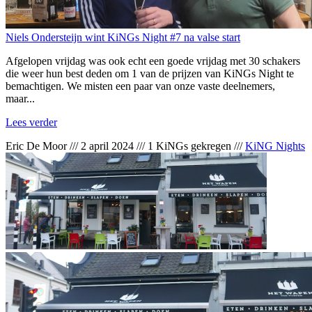
Niels Ondersteijn wint KiNGs Night #7 na valse start
Afgelopen vrijdag was ook echt een goede vrijdag met 30 schakers
die weer hun best deden om 1 van de prijzen van KiNGs Night te
bemachtigen. We misten een paar van onze vaste deelnemers,
maar...
Lees verder
Eric De Moor
///
2 april 2024
///
1 KiNGs gekregen
///
KiNG Nights