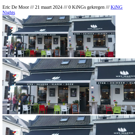
Eric De Moor
///
21 maart 2024
///
0 KiNGs gekregen
///
KiNG
Nights