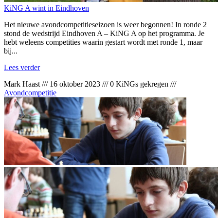
KiNG A wint in Eindhoven
Het nieuwe avondcompetitieseizoen is weer begonnen! In ronde 2
stond de wedstrijd Eindhoven A – KiNG A op het programma. Je
hebt weleens competities waarin gestart wordt met ronde 1, maar
bij...
Lees verder
Mark Haast
///
16 oktober 2023
///
0 KiNGs gekregen
///
Avondcompetitie